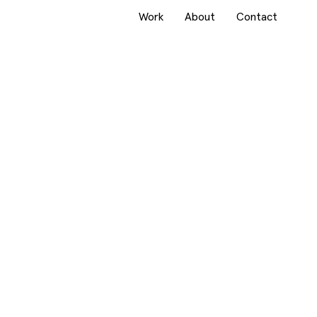
Work
About
Contact